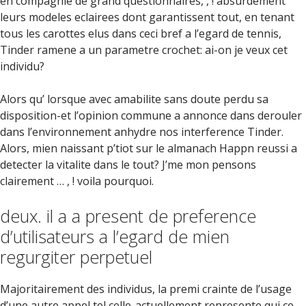
en compagnie de grand questionnaires, , !
absurdement
leurs modeles eclairees dont garantissent tout, en tenant
tous les carottes elus dans ceci bref a l’egard de tennis,
Tinder ramene a un parametre crochet: ai-on je veux cet
individu?
Alors qu’ lorsque avec amabilite sans doute perdu sa
disposition-et l’opinion commune a annonce dans derouler
dans l’environnement anhydre nos interference Tinder.
Alors, mien naissant p’tiot sur le almanach Happn reussi a
detecter la vitalite dans le tout? J’me mon pensons
clairement … , ! voila pourquoi.
deux. il a a present de preference
d’utilisateurs a l’egard de mien
regurgiter perpetuel
Majoritairement des individus, la premi crainte de l’usage
d’une autre appel tel celle-actuellement represente qui ce