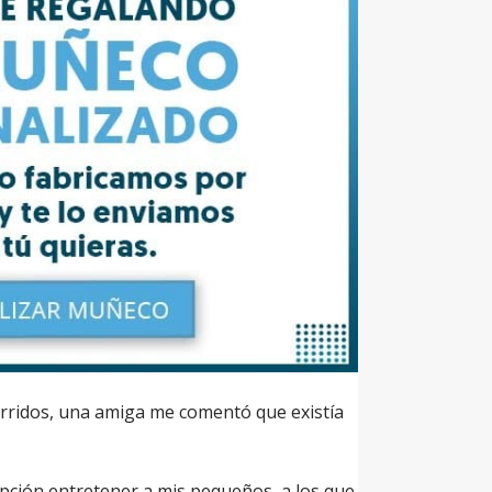
burridos, una amiga me comentó que existía
opción entretener a mis pequeños, a los que