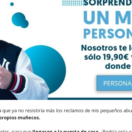
eía que ya no resistiría más los reclamos de mis pequeños a
 propios muñecos.
rlos, para que
llegaran a la puerta de casa
. ¿Podría esta 