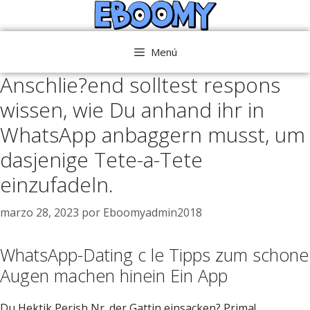
Saltar
al
contenido
Menú
Anschlie?end solltest respons
wissen, wie Du anhand ihr in
WhatsApp anbaggern musst, um
dasjenige Tete-a-Tete
einzufadeln.
marzo 28, 2023
por
Eboomyadmin2018
WhatsApp-Dating c le Tipps zum schone
Augen machen hinein Ein App
Du Hektik Perish Nr. der Gattin einsacken? Prima!