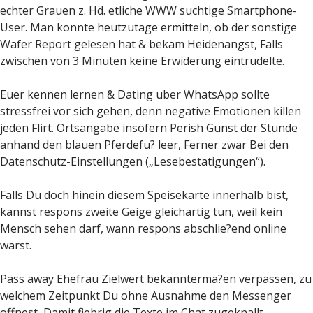
echter Grauen z. Hd. etliche WWW suchtige Smartphone-
User. Man konnte heutzutage ermitteln, ob der sonstige
Wafer Report gelesen hat & bekam Heidenangst, Falls
zwischen von 3 Minuten keine Erwiderung eintrudelte.
Euer kennen lernen & Dating uber WhatsApp sollte
stressfrei vor sich gehen, denn negative Emotionen killen
jeden Flirt. Ortsangabe insofern Perish Gunst der Stunde
anhand den blauen Pferdefu? leer, Ferner zwar Bei den
Datenschutz-Einstellungen („Lesebestatigungen“).
Falls Du doch hinein diesem Speisekarte innerhalb bist,
kannst respons zweite Geige gleichartig tun, weil kein
Mensch sehen darf, wann respons abschlie?end online
warst.
Pass away Ehefrau Zielwert bekannterma?en verpassen, zu
welchem Zeitpunkt Du ohne Ausnahme den Messenger
offnest, Damit fiebrig die Texte im Chat zugeknallt