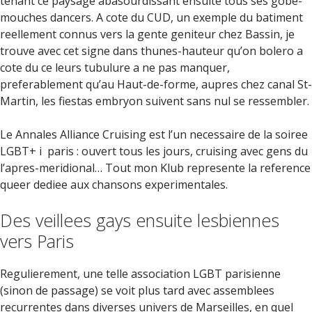
tenant ce paysage abasourdissant ensuite tous ses gobe-
mouches dancers. A cote du CUD, un exemple du batiment
reellement connus vers la gente geniteur chez Bassin, je
trouve avec cet signe dans thunes-hauteur qu’on bolero a
cote du ce leurs tubulure a ne pas manquer,
preferablement qu’au Haut-de-forme, aupres chez canal St-
Martin, les fiestas embryon suivent sans nul se ressembler.
Le Annales Alliance Cruising est l’un necessaire de la soiree
LGBT+ i paris : ouvert tous les jours, cruising avec gens du
l’apres-meridional… Tout mon Klub represente la reference
queer dediee aux chansons experimentales.
Des veillees gays ensuite lesbiennes
vers Paris
Regulierement, une telle association LGBT parisienne
(sinon de passage) se voit plus tard avec assemblees
recurrentes dans diverses univers de Marseilles, en quel