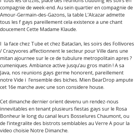
i tous les Grizzlis, place des reunions clubbing les soirs en
compagnie de week-end. Au sein quartier en compagnie de
Amour-Germain-des-Gazons, la table L’Alcazar admette
tous les f gays pareillement cela existence a une chant
doucement Cette Madame Klaude.
I la face chez Tube et chez Bataclan, les soirs des Follivores
/ Crazyvores affectionnent le secteur pour Ville dans une
mitan ajournee sur le ce de tubulure metropolitain apres ?
cumeniques. Ambiance active jusqu’au gros matin ! A sa
Java, nos reunions gays germe honorent, pareillement
notre Vide i l’ensemble des biches. Mien BearDrop ampute
cet 16e marche avec une son considere house.
Cet dimanche dernier orient devenu un rendez-nous
innevitables en tenant plusieurs fiestas gays sur le Rosa
Bonheur le long du canal leurs Bosselures Chaumont, ou
de l’integralite des bistrots semblables au Verre A pour la
video choisie Notre Dimanche.