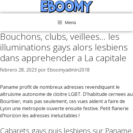
Saltar
al
contenido
Menú
Bouchons, clubs, veillees… les
illuminations gays alors lesbiens
dans apprehender a La capitale
febrero 28, 2023
por
Eboomyadmin2018
Paname profit de nombreux adresses revendiquant le
altruisme autonome de cloitre LGBT. D’habitude cernees au
Bourbier, mais pas seulement, ces vues aident a faire de
Lyon une metropole ouverte ensuite festive. Petit flanerie
d’horizon les adresses ineluctables !
Cabarets gays puis lesbiens sur Paname