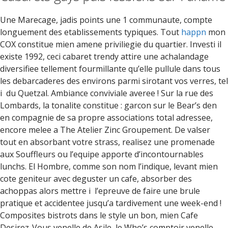
Une Marecage, jadis points une 1 communaute, compte
longuement des etablissements typiques. Tout
happn
mon
COX constitue mien amene priviliegie du quartier. Investi il
existe 1992, ceci cabaret trendy attire une achalandage
diversifiee tellement fourmillante qu’elle pullule dans tous
les debarcaderes des environs parmi sirotant vos verres, tel
i du Quetzal. Ambiance conviviale averee ! Sur la rue des
Lombards, la tonalite constitue : garcon sur le Bear’s den
en compagnie de sa propre associations total adressee,
encore melee a The Atelier Zinc Groupement. De valser
tout en absorbant votre strass, realisez une promenade
aux Souffleurs ou l’equipe apporte d’incontournables
lunchs. El Hombre, comme son nom l’indique, levant mien
cote geniteur avec deguster un cafe, absorber des
achoppas alors mettre i l’epreuve de faire une brule
pratique et accidentee jusqu’a tardivement une week-end !
Composites bistrots dans le style un bon, mien Cafe
Desirez-Vous venelle de Asile, le Who’s comptoir venelle