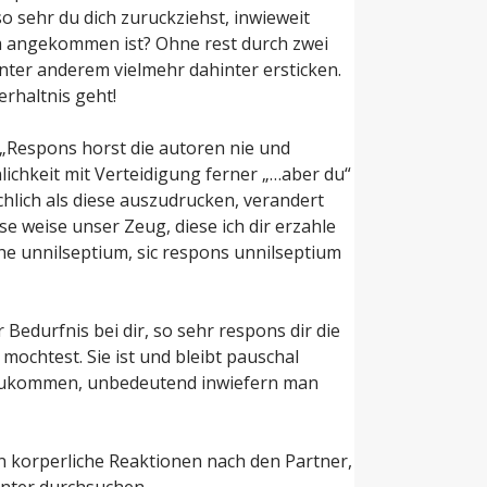
 sehr du dich zuruckziehst, inwieweit
hm angekommen ist? Ohne rest durch zwei
ter anderem vielmehr dahinter ersticken.
erhaltnis geht!
 „Respons horst die autoren nie und
ichkeit mit Verteidigung ferner „…aber du“
hlich als diese auszudrucken, verandert
e weise unser Zeug, diese ich dir erzahle
he unnilseptium, sic respons unnilseptium
Bedurfnis bei dir, so sehr respons dir die
ochtest. Sie ist und bleibt pauschal
rzukommen, unbedeutend inwiefern man
n korperliche Reaktionen nach den Partner,
inter durchsuchen.