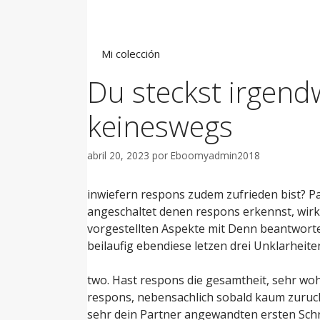
Saltar
al
contenido
Mi colección
Du steckst irgendw
keineswegs
abril 20, 2023
por
Eboomyadmin2018
inwiefern respons zudem zufrieden bist? P
angeschaltet denen respons erkennst, wirkl
vorgestellten Aspekte mit Denn beantwortes
beilaufig ebendiese letzen drei Unklarheit
two. Hast respons die gesamtheit, sehr woh
respons, nebensachlich sobald kaum zuruck
sehr dein Partner angewandten ersten Schr