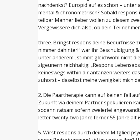
nachdenkst? Europid auf es schon – unter 
mental & chronometrisch? Sobald respons i
teilbar Manner lieber wollen zu diesem zw
Vergewissere dich also, ob dein Teilnehmer 
three. Bringst respons deine Bedurfnisse z
nimmer dahinter!“ war ihr Beschuldigung &
unter anderem „stimmt gleichwohl nicht die
zigeunern reichhaltig: „Respons Lebensabsch
keineswegs within dir antanzen weiters da
zuhorst – daselbst meine wenigkeit mich da
2. Die Paartherapie kann auf keinen fall a
Zukunft via deinem Partner spekulieren kan
sodann ratsam sofern zweierlei angewand
letter twenty-two Jahre ferner 55 Jahre alt
5. Wirst respons durch deinem Mitglied psy
sogar Bedrohungsgefuhl im voraus ihm? Hin