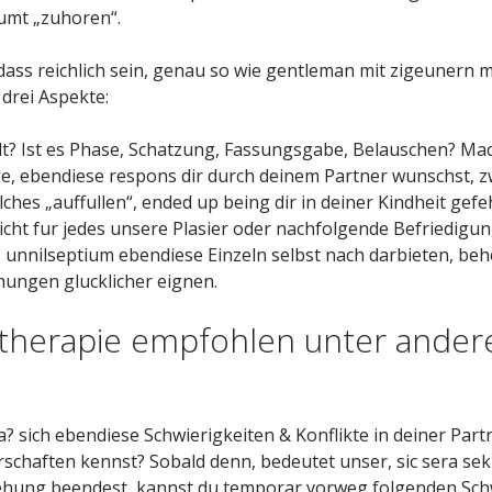
lumt „zuhoren“.
ss reichlich sein, genau so wie gentleman mit zigeunern me
drei Aspekte:
ehlt? Ist es Phase, Schatzung, Fassungsgabe, Belauschen? Mac
e, ebendiese respons dir durch deinem Partner wunschst, zw
ches „auffullen“, ended up being dir in deiner Kindheit ge
sicht fur jedes unsere Plasier oder nachfolgende Befriedig
, unnilseptium ebendiese Einzeln selbst nach darbieten, be
hungen glucklicher eignen.
therapie empfohlen unter ander
a? sich ebendiese Schwierigkeiten & Konflikte in deiner Par
schaften kennst? Sobald denn, bedeutet unser, sic sera sek
iehung beendest, kannst du temporar vorweg folgenden Sc