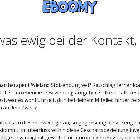
as ewig bei der Kontakt,
aartherapeut Wieland Stolzenburg wei? Ratschlag ferner lo
ich so du ebendiese Beziehung aufgeben solltest. Falls resp
t, war es wohl Uhrzeit, dich bei deinem Mitglied hinter ze
en an dem Zweck!
l alles zu diesem zweck getan, so gegenseitig diese Zeug h
kommt, im uberfluss within diese Geschaftsbeziehung invest
ittgeschwindigkeit gewalt?
Und: europid dein Sozius, dass r