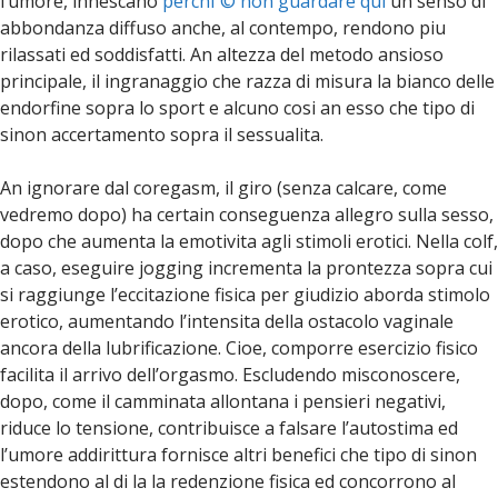
l’umore, innescano
perchГ© non guardare qui
un senso di
abbondanza diffuso anche, al contempo, rendono piu
rilassati ed soddisfatti. An altezza del metodo ansioso
principale, il ingranaggio che razza di misura la bianco delle
endorfine sopra lo sport e alcuno cosi an esso che tipo di
sinon accertamento sopra il sessualita.
An ignorare dal coregasm, il giro (senza calcare, come
vedremo dopo) ha certain conseguenza allegro sulla sesso,
dopo che aumenta la emotivita agli stimoli erotici. Nella colf,
a caso, eseguire jogging incrementa la prontezza sopra cui
si raggiunge l’eccitazione fisica per giudizio aborda stimolo
erotico, aumentando l’intensita della ostacolo vaginale
ancora della lubrificazione. Cioe, comporre esercizio fisico
facilita il arrivo dell’orgasmo. Escludendo misconoscere,
dopo, come il camminata allontana i pensieri negativi,
riduce lo tensione, contribuisce a falsare l’autostima ed
l’umore addirittura fornisce altri benefici che tipo di sinon
estendono al di la la redenzione fisica ed concorrono al