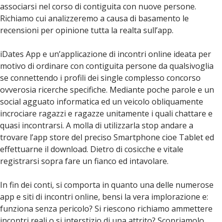
associarsi nel corso di contiguita con nuove persone.
Richiamo cui analizzeremo a causa di basamento le
recensioni per opinione tutta la realta sull’app.
iDates App e un’applicazione di incontri online ideata per
motivo di ordinare con contiguita persone da qualsivoglia
se connettendo i profili dei single complesso concorso
ovverosia ricerche specifiche. Mediante poche parole e un
social agguato informatica ed un veicolo obliquamente
incrociare ragazzi e ragazze unitamente i quali chattare e
quasi incontrarsi. A molla di utilizzarla stop andare a
trovare l’app store del preciso Smartphone cioe Tablet ed
effettuarne il download. Dietro di cosicche e vitale
registrarsi sopra fare un fianco ed intavolare.
In fin dei conti, si comporta in quanto una delle numerose
app e siti di incontri online, bensi la vera implorazione e:
funziona senza pericolo? Si riescono richiamo ammettere
incontri reali o si interstizio di una attrito? Scopriamolo.