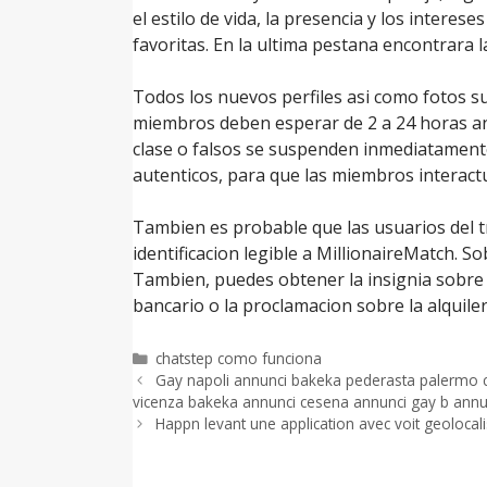
el estilo de vida, la presencia y los interes
favoritas. En la ultima pestana encontrara
Todos los nuevos perfiles asi­ como fotos s
miembros deben esperar de 2 a 24 horas an
clase o falsos se suspenden inmediatamente.
autenticos, para que las miembros interact
Tambien es probable que las usuarios del tr
identificacion legible a MillionaireMatch. 
Tambien, puedes obtener la insignia sobre m
bancario o la proclamacion sobre la alquile
Categorías
chatstep como funciona
Gay napoli annunci bakeka pederasta palermo ca
vicenza bakeka annunci cesena annunci gay b annunci
Happn levant une application avec voit geolocal