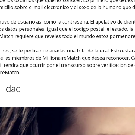
icilio sobre e-mail electronico y el sexo de la humano que 
ivo de usuario asi­ como la contrasena. El apelativo de clien
rtos datos personales, igual que el codigo postal, el estado, la
naireMatch requiere que reveles todo el mundo estos pormenore
res, se te pedira que anadas una foto de lateral. Esto esta
 de las miembros de MillionaireMatch que desea reconocer. C
l tendra que ocurrir por el transcurso sobre verificacion de 
ireMatch.
lidad