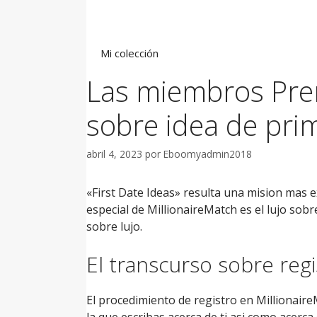
Saltar
al
contenido
Mi colección
Las miembros Pre
sobre idea de prim
abril 4, 2023
por
Eboomyadmin2018
«First Date Ideas» resulta una mision mas ex
especial de MillionaireMatch es el lujo so
sobre lujo.
El transcurso sobre regi
El procedimiento de registro en MillionaireM
la que escribas acerca de ti asi­ como acer