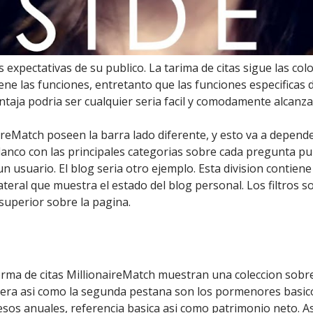
s expectativas de su publico. La tarima de citas sigue las col
ne las funciones, entretanto que las funciones especificas 
taja podri­a ser cualquier seri­a facil y comodamente alcanza
naireMatch poseen la barra lado diferente, y esto va a depend
e flanco con las principales categorias sobre cada pregunta p
n usuario. El blog seri­a otro ejemplo. Esta division contiene
ateral que muestra el estado del blog personal. Los filtros 
superior sobre la pagina.
forma de citas MillionaireMatch muestran una coleccion sobr
era asi­ como la segunda pestana son los pormenores basi
gresos anuales, referencia basica asi­ como patrimonio neto