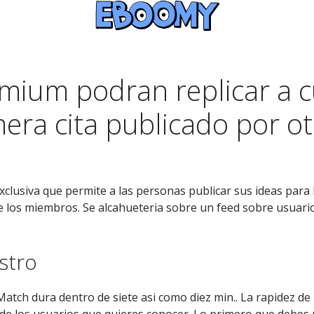
mium podran replicar a c
era cita publicado por o
clusiva que permite a las personas publicar sus ideas para l
bre los miembros. Se alcahueteria sobre un feed sobre usuar
stro
atch dura dentro de siete asi­ como diez min.. La rapidez de
ca de los usuarios que quieres conocer. Lo primero que debes