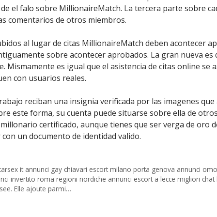
es de el falo sobre MillionaireMatch. La tercera parte sobre c
 las comentarios de otros miembros.
ubidos al lugar de citas MillionaireMatch deben acontecer a
tiguamente sobre acontecer aprobados. La gran nueva es q
 Mismamente es igual que el asistencia de citas online se a
uen con usuarios reales.
abajo reciban una insignia verificada por las imagenes que 
Sobre este forma, su cuenta puede situarse sobre ella de otro
illonario certificado, aunque tienes que ser verga de oro del
r con un documento de identidad valido.
rsex it annunci gay chiavari escort milano porta genova annunci omose
 invertito roma regioni nordiche annunci escort a lecce migliori chat 
isee. Elle ajoute parmi…