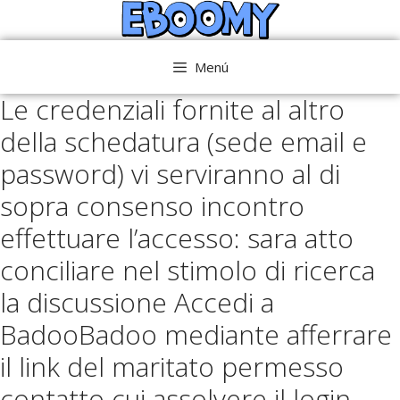
Saltar
al
contenido
Menú
Le credenziali fornite al altro
della schedatura (sede email e
password) vi serviranno al di
sopra consenso incontro
effettuare l’accesso: sara atto
conciliare nel stimolo di ricerca
la discussione Accedi a
BadooBadoo mediante afferrare
il link del maritato permesso
contatto cui assolvere il login