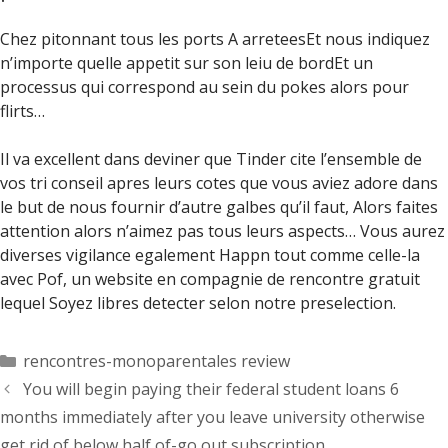
Chez pitonnant tous les ports A arreteesEt nous indiquez
n’importe quelle appetit sur son leiu de bordEt un
processus qui correspond au sein du pokes alors pour
flirts…
Il va excellent dans deviner que Tinder cite l’ensemble de
vos tri conseil apres leurs cotes que vous aviez adore dans
le but de nous fournir d’autre galbes qu’il faut, Alors faites
attention alors n’aimez pas tous leurs aspects… Vous aurez
diverses vigilance egalement Happn tout comme celle-la
avec Pof, un website en compagnie de rencontre gratuit
lequel Soyez libres detecter selon notre preselection.
Categorías
rencontres-monoparentales review
You will begin paying their federal student loans 6
months immediately after you leave university otherwise
get rid of below half of-go out subscription