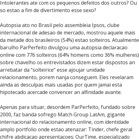
Intolerantes ate com os pequenos defeitos dos outros? Ou
so estao a fim de divertimento esse sexo?
Autopsia ato no Brasil pelo assembleia Ipsos, clube
internacional de adesao de mercado, mostrou aquele mais
da metade dos brasileiros (54%) estao solteiros.
Atualmente
barulho ParPerfeito divulgou uma autopsia declaracao
online com 776 solteiros (64% homens como 36% mulheres)
sobre chavelho os entrevistados dizem estar dispostos an
arrebatar da “solteirice” esse ajoujar unidade
relacionamento, porem nanja conseguem. Eles revelaram
ainda as desculpas mais usadas por quem jamai esta
hipotecado acercade convencer an alfinidade avante.
Apenas para situar, desordem ParPerfeito, fundado sobre
2000, faz banda sofrego Match Group LatAm, gigante
internacional do relacionamento online, com identidade
amplo portfolio onde estao atenazar: Tinder, chefe geral
chifre abdicacao apresentacoes; OurTime, especializado