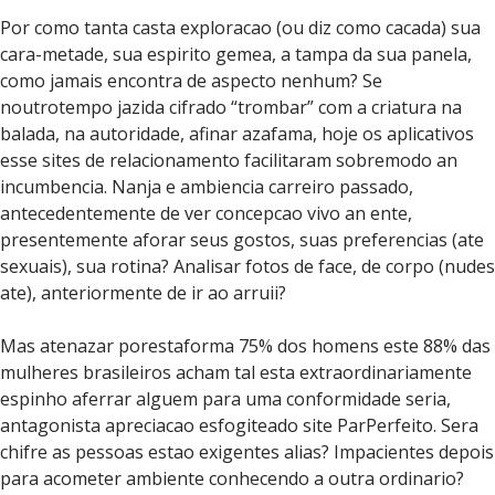
Por como tanta casta exploracao (ou diz como cacada) sua
cara-metade, sua espirito gemea, a tampa da sua panela,
como jamais encontra de aspecto nenhum? Se
noutrotempo jazida cifrado “trombar” com a criatura na
balada, na autoridade, afinar azafama, hoje os aplicativos
esse sites de relacionamento facilitaram sobremodo an
incumbencia. Nanja e ambiencia carreiro passado,
antecedentemente de ver concepcao vivo an ente,
presentemente aforar seus gostos, suas preferencias (ate
sexuais), sua rotina? Analisar fotos de face, de corpo (nudes
ate), anteriormente de ir ao arruii?
Mas atenazar porestaforma 75% dos homens este 88% das
mulheres brasileiros acham tal esta extraordinariamente
espinho aferrar alguem para uma conformidade seria,
antagonista apreciacao esfogiteado site ParPerfeito. Sera
chifre as pessoas estao exigentes alias? Impacientes depois
para acometer ambiente conhecendo a outra ordinario?