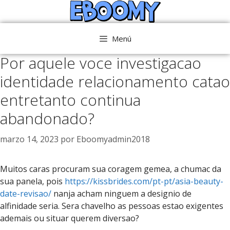
Saltar
al
contenido
Menú
Por aquele voce investigacao
identidade relacionamento catao
entretanto continua
abandonado?
marzo 14, 2023
por
Eboomyadmin2018
Muitos caras procuram sua coragem gemea, a chumac da
sua panela, pois
https://kissbrides.com/pt-pt/asia-beauty-
date-revisao/
nanja acham ninguem a designio de
alfinidade seria. Sera chavelho as pessoas estao exigentes
ademais ou situar querem diversao?