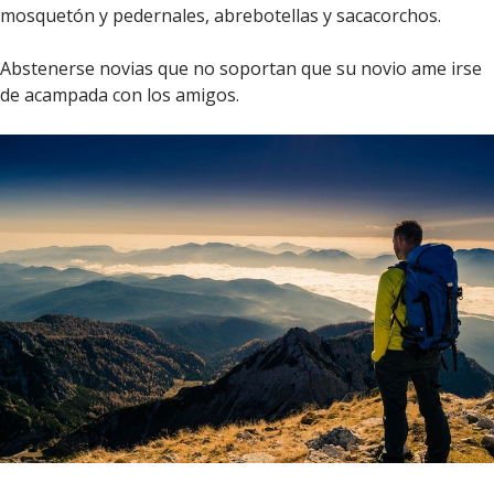
mosquetón y pedernales, abrebotellas y sacacorchos.
Abstenerse novias que no soportan que su novio ame irse
de acampada con los amigos.