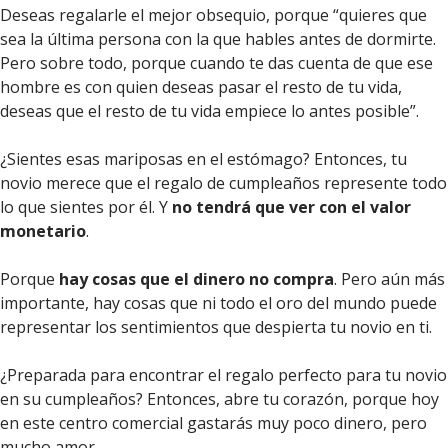
Deseas regalarle el mejor obsequio, porque “quieres que
sea la última persona con la que hables antes de dormirte.
Pero sobre todo, porque cuando te das cuenta de que ese
hombre es con quien deseas pasar el resto de tu vida,
deseas que el resto de tu vida empiece lo antes posible”.
¿Sientes esas mariposas en el estómago? Entonces, tu
novio merece que el regalo de cumpleaños represente todo
lo que sientes por él. Y
no tendrá que ver con el valor
monetario
.
Porque
hay cosas que el dinero no compra
. Pero aún más
importante, hay cosas que ni todo el oro del mundo puede
representar los sentimientos que despierta tu novio en ti.
¿Preparada para encontrar el regalo perfecto para tu novio
en su cumpleaños? Entonces, abre tu corazón, porque hoy
en este centro comercial gastarás muy poco dinero, pero
mucho amor.