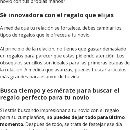
novio con tus propias manos?
Sé innovadora con el regalo que elijas
A medida que tu relación se fortalece, debes cambiar los
tipos de regalos que le ofreces a tu novio.
Al principio de la relación, no tienes que gastar demasiado
en regalos para parecer que estás pidiendo atención. Los
obsequios sencillos son ideales para las primeras etapas de
la relación. A medida que avanzas, puedes buscar artículos
más grandes para el amor de tu vida.
Busca tiempo y esmérate para buscar el
regalo perfecto para tu novio
Si estás buscando impresionar a tu novio con el regalo
para su cumpleaños,
no puedes dejar todo para último
momento
. Después de todo, se trata de festejar ese día