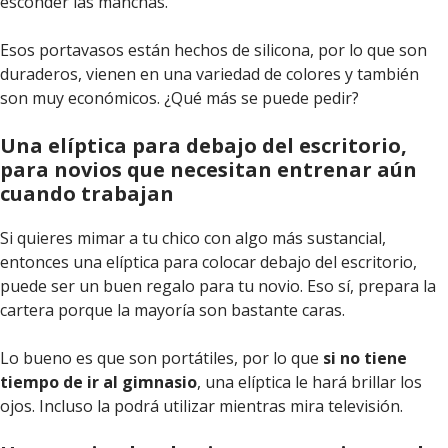
esconder las manchas.
Esos portavasos están hechos de silicona, por lo que son
duraderos, vienen en una variedad de colores y también
son muy económicos. ¿Qué más se puede pedir?
Una elíptica para debajo del escritorio,
para novios que necesitan entrenar aún
cuando trabajan
Si quieres mimar a tu chico con algo más sustancial,
entonces una elíptica para colocar debajo del escritorio,
puede ser un buen regalo para tu novio. Eso sí, prepara la
cartera porque la mayoría son bastante caras.
Lo bueno es que son portátiles, por lo que
si no tiene
tiempo de ir al gimnasio
, una elíptica le hará brillar los
ojos. Incluso la podrá utilizar mientras mira televisión.