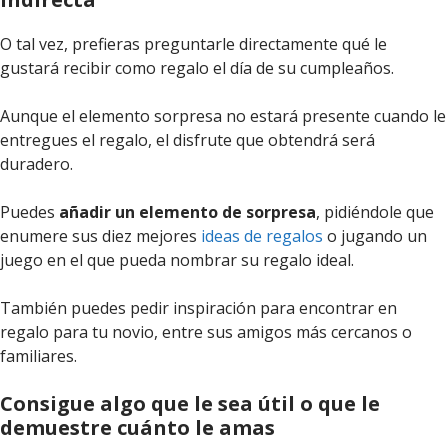
O tal vez, prefieras preguntarle directamente qué le
gustará recibir como regalo el día de su cumpleaños.
Aunque el elemento sorpresa no estará presente cuando le
entregues el regalo, el disfrute que obtendrá será
duradero.
Puedes
añadir un elemento de sorpresa
, pidiéndole que
enumere sus diez mejores
ideas de regalos
o jugando un
juego en el que pueda nombrar su regalo ideal.
También puedes pedir inspiración para encontrar en
regalo para tu novio, entre sus amigos más cercanos o
familiares.
Consigue algo que le sea útil o que le
demuestre cuánto le amas