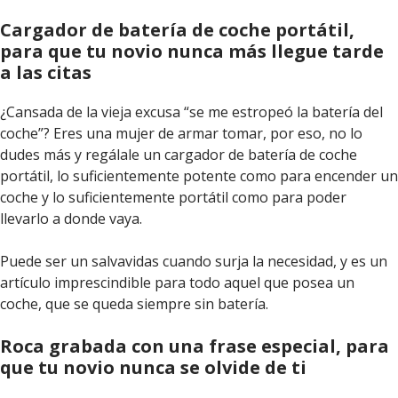
Cargador de batería de coche portátil,
para que tu novio nunca más llegue tarde
a las citas
¿Cansada de la vieja excusa “se me estropeó la batería del
coche”? Eres una mujer de armar tomar, por eso, no lo
dudes más y regálale un cargador de batería de coche
portátil, lo suficientemente potente como para encender un
coche y lo suficientemente portátil como para poder
llevarlo a donde vaya.
Puede ser un salvavidas cuando surja la necesidad, y es un
artículo imprescindible para todo aquel que posea un
coche, que se queda siempre sin batería.
Roca grabada con una frase especial, para
que tu novio nunca se olvide de ti