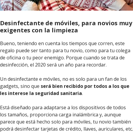
Desinfectante de móviles, para novios muy
exigentes con la limpieza
Bueno, teniendo en cuenta los tiempos que corren, este
regalo puede ser tanto para tu novio, como para tu colega
de oficina o tu peor enemigo. Porque cuando se trata de
desinfección, el 2020 será un año para recordar.
Un desinfectante e móviles, no es solo para un fan de los
gadgets, sino que
será bien recibido por todos a los que
les interese la seguridad sanitaria
.
Está diseñado para adaptarse a los dispositivos de todos
los tamaños, proporciona carga inalámbrica y, aunque
parece que está hecho solo para móviles, tu novio también
podrá desinfectar tarjetas de crédito, llaves, auriculares, etc.