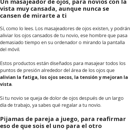
Un masajeador de ojos, para novios con la
vista muy cansada, aunque nunca se
cansen de mirarte a ti
Sí, como lo lees. Los masajeadores de ojos existen, y podrán
aliviar los ojos cansados de tu novio, ese hombre que pasa
demasiado tiempo en su ordenador o mirando la pantalla
del móvil.
Estos productos están diseñados para masajear todos los
puntos de presión alrededor del área de los ojos que
alivian la fatiga, los ojos secos, la tensión y mejoran la
vista
.
Si tu novio se queja de dolor de ojos después de un largo
día de trabajo, ya sabes qué regalar a tu novio.
Pijamas de pareja a juego, para reafirmar
eso de que sois el uno para el otro