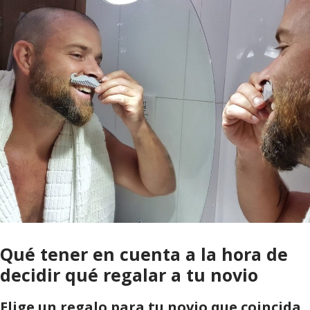
Qué tener en cuenta a la hora de
decidir qué regalar a tu novio
Elige un regalo para tu novio que coincida