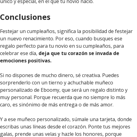
único y especial, en el que tu novio nació.
Conclusiones
Festejar un cumpleaños, significa la posibilidad de festejar
un nuevo renacimiento. Por eso, cuando busques ese
regalo perfecto para tu novio en su cumpleaños, para
celebrar ese día,
deja que tu corazón se invada de
emociones positivas.
Si no dispones de mucho dinero, sé creativa. Puedes
sorprenderlo con un tierno y achuchable muñeco
personalizado de Eboomy, que será un regalo distinto y
muy personal. Porque recuerda que no siempre lo más
caro, es sinónimo de más entrega o de más amor.
Y a ese muñeco personalizado, súmale una tarjeta, donde
escribas unas líneas desde el corazón. Ponte tus mejores
galas, prende unas velas y hazle los honores, porque