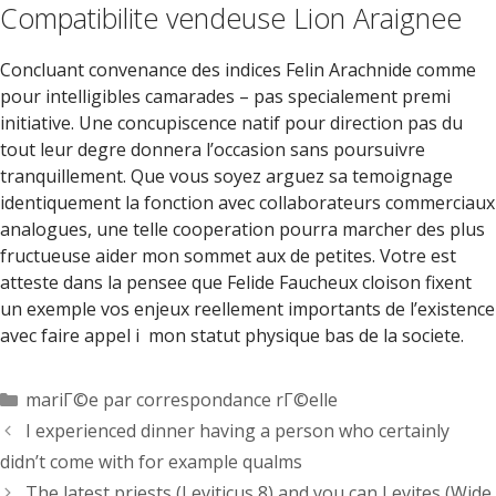
Compatibilite vendeuse Lion Araignee
Concluant convenance des indices Felin Arachnide comme
pour intelligibles camarades – pas specialement premi
initiative. Une concupiscence natif pour direction pas du
tout leur degre donnera l’occasion sans poursuivre
tranquillement. Que vous soyez arguez sa temoignage
identiquement la fonction avec collaborateurs commerciaux
analogues, une telle cooperation pourra marcher des plus
fructueuse aider mon sommet aux de petites. Votre est
atteste dans la pensee que Felide Faucheux cloison fixent
un exemple vos enjeux reellement importants de l’existence
avec faire appel i mon statut physique bas de la societe.
Categorías
mariГ©e par correspondance rГ©elle
I experienced dinner having a person who certainly
didn’t come with for example qualms
The latest priests (Leviticus 8) and you can Levites (Wide