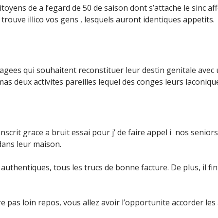
itoyens de a l’egard de 50 de saison dont s’attache le sinc
rouve illico vos gens , lesquels auront identiques appetits.
agees qui souhaitent reconstituer leur destin genitale avec u
amas deux activites pareilles lequel des conges leurs laconiqu
scrit grace a bruit essai pour j’ de faire appel i nos seni
ans leur maison.
thentiques, tous les trucs de bonne facture. De plus, il fin u
re pas loin repos, vous allez avoir l’opportunite accorder les 