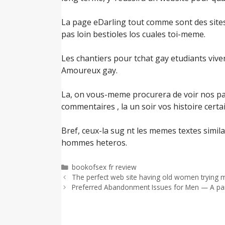
La page eDarling tout comme sont des sites 
pas loin bestioles los cuales toi-meme.
Les chantiers pour tchat gay etudiants viven
Amoureux gay.
La, on vous-meme procurera de voir nos par
commentaires , la un soir vos histoire certa
Bref, ceux-la sug nt les memes textes simi
hommes heteros.
Categorías
bookofsex fr review
The perfect web site having old women trying 
Preferred Abandonment Issues for Men — A pare