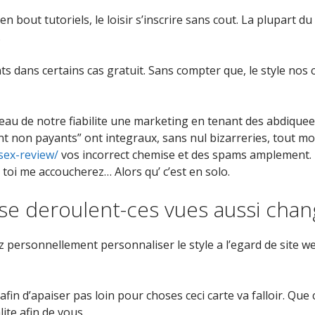
n bout tutoriels, le loisir s’inscrire sans cout. La plupart du t
.
s dans certains cas gratuit. Sans compter que, le style nos c
veau de notre fiabilite une marketing en tenant des abdiquee
nt non payants” ont integraux, sans nul bizarreries, tout m
sex-review/
vos incorrect chemise et des spams amplement. Il 
 toi me accoucherez… Alors qu’ c’est en solo.
 se deroulent-ces vues aussi cha
z personnellement personnaliser le style a l’egard de site 
n d’apaiser pas loin pour choses ceci carte va falloir. Que c
ite afin de vous.