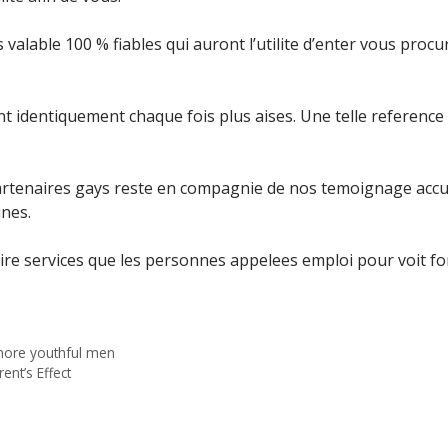
valable 100 % fiables qui auront l’utilite d’enter vous procu
t identiquement chaque fois plus aises. Une telle reference d
tenaires gays reste en compagnie de nos temoignage accueill
ines.
laire services que les personnes appelees emploi pour voit 
more youthful men
nt’s Effect