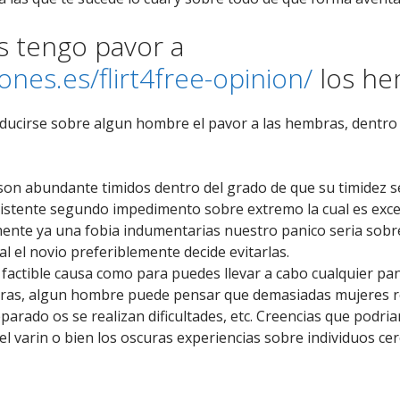
s tengo pavor a
nes.es/flirt4free-opinion/
los he
cirse sobre algun hombre el pavor a las hembras, dentro de
n abundante timidos dentro del grado de que su timidez se 
xistente segundo impedimento sobre extremo la cual es exc
ente ya una fobia indumentarias nuestro panico seri­a sobr
al el novio preferiblemente decide evitarlas.
 factible causa como para puedes llevar a cabo cualquier pan
labras, algun hombre puede pensar que demasiadas mujeres
 separado os se realizan dificultades, etc. Creencias que podr
el varin o bien los oscuras experiencias sobre individuos ce