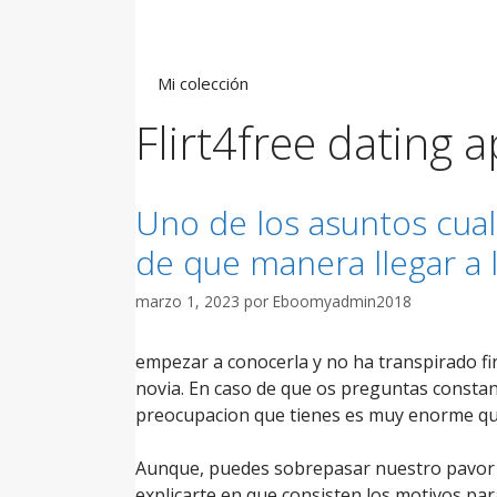
Saltar
al
contenido
Mi colección
Flirt4free dating 
Uno de los asuntos cua
de que manera llegar a 
marzo 1, 2023
por
Eboomyadmin2018
empezar a conocerla y no ha transpirado fi
novia. En caso de que os preguntas consta
preocupacion que tienes es muy enorme que
Aunque, puedes sobrepasar nuestro pavor a
explicarte en que consisten los motivos par